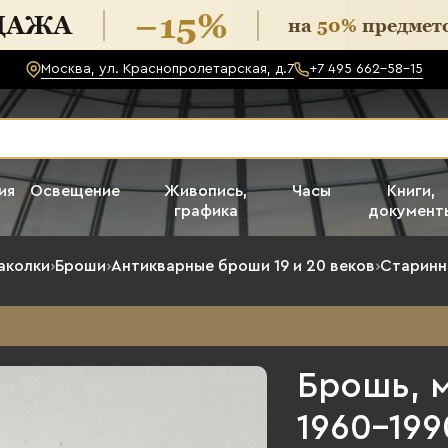
Москва, ул. Краснопролетарская, д.7
+7 495 662-58-15
ия
Освещение
Живопись,
Часы
Книги,
графика
документ
аколки
›
Броши
›
Антикварные броши 19 и 20 веков
›
Старинн
Брошь, м
1960-1990