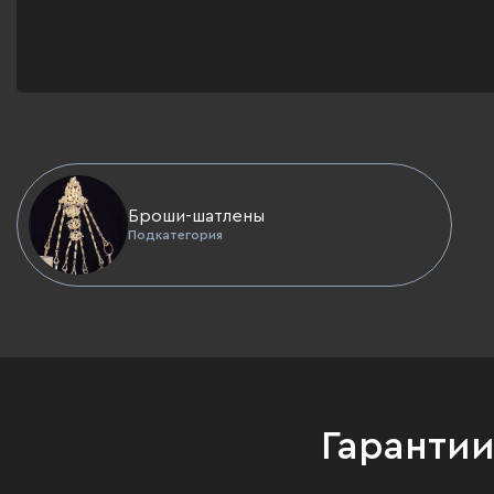
Броши-шатлены
Подкатегория
Гаранти