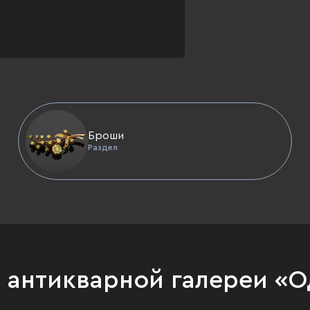
Броши
Раздел
и антикварной галереи «