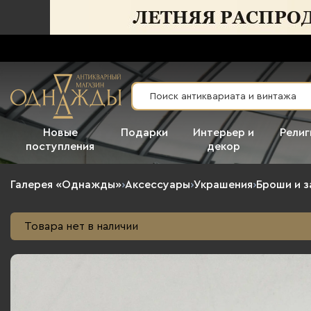
Новые
Подарки
Интерьер и
Религ
поступления
декор
Галерея «Однажды»
›
Аксессуары
›
Украшения
›
Броши и з
Товара нет в наличии