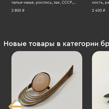
папье-маше, роспись, лак, СССР,
кость, ре
1970-1990 гг.
1990 гг.
2 800 ₽
2 400 ₽
Новые товары в категории б