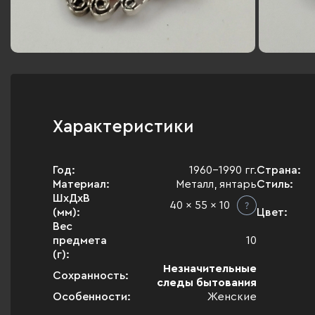
Характеристики
Год:
1960-1990 гг.
Страна:
Материал:
Металл, янтарь
Стиль:
ШхДхВ
40 x 55 x 10
(мм):
Цвет:
Вес
предмета
10
(г):
Незначительные
Сохранность:
следы бытования
Особенности:
Женские