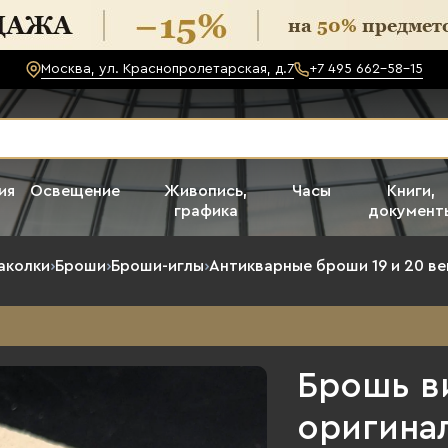
Москва, ул. Краснопролетарская, д.7
+7 495 662-58-15
ия
Освещение
Живопись,
Часы
Книги,
графика
документ
аколки
›
Броши
›
Броши-иглы
›
Антикварные броши 19 и 20 ве
Брошь в
оригина