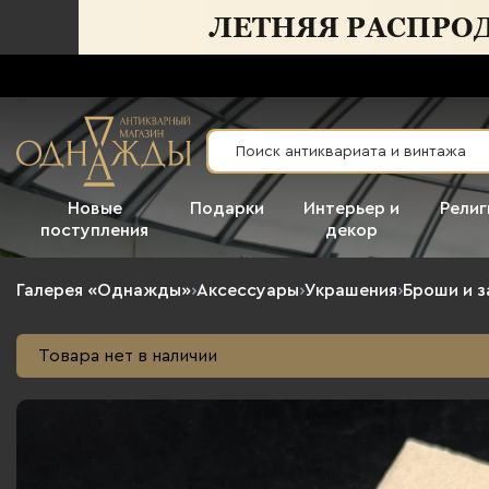
Новые
Подарки
Интерьер и
Религ
поступления
декор
Галерея «Однажды»
›
Аксессуары
›
Украшения
›
Броши и з
Товара нет в наличии