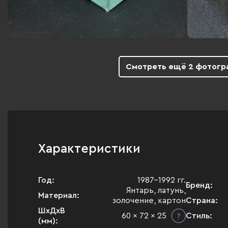
Смотреть ещё 2 фотогр
Характеристики
Год:
1987-1992 гг.
Бренд:
Янтарь, латунь,
Материал:
золочение, картон
Страна:
ШхДхВ
60 x 72 x 25
Стиль:
(мм):