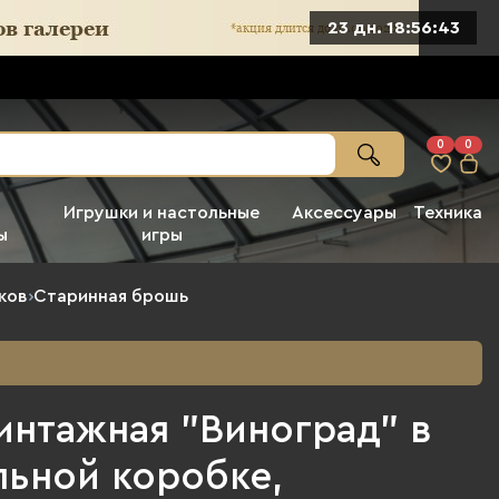
23 дн. 18:56:41
0
0
Игрушки и настольные
Аксессуары
Техника
ы
игры
ков
›
Старинная брошь
интажная "Виноград" в
льной коробке,