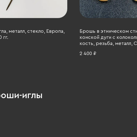
ла, металл, стекло, Европа,
Брошь в этническом сти
 гг.
конской дуги с колокол
кость, резьба, металл, С
1990 гг.
2 400 ₽
роши-иглы