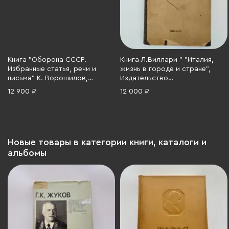
Книга "Оборона СССР.
Книга Л.Виллари " "Италия,
Избранные статья, речи и
жизнь в городе и стране",
письма" К. Ворошилов,
Издательство
бумага, печать, СССР, 1937 г.
"Образовательные
12 900 ₽
12 000 ₽
экскурсии", бумага, печать,
картон, Российская империя,
1916 г.
Новые товары в категории книги, каталоги и
альбомы