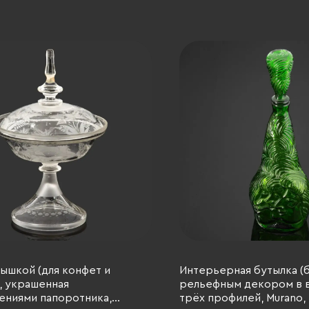
рышкой (для конфет и
Интерьерная бутылка (б
, украшенная
рельефным декором в в
ениями папоротника,
трёх профилей, Murano,