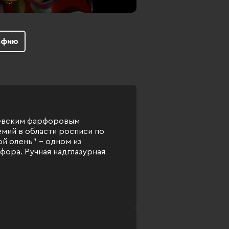
афию
левским фарфоровым
ремий в области росписи по
й олень" – одном из
фора. Ручная надглазурная