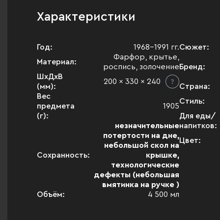
Характеристики
Год:
1968-1991 гг.
Сюжет:
Фарфор, крытье,
Материал:
роспись, золочение
Бренд:
ШхДхВ
200 x 330 x 240
(мм):
Страна:
Вес
Стиль:
предмета
1905
(г):
Для еды/
незначительные
напитков:
потертости на дне,
Цвет:
небольшой скол на
Сохранность:
крышке,
технологические
дефекты (небольшая
вмятинка на ручке )
Объём:
4 500 мл