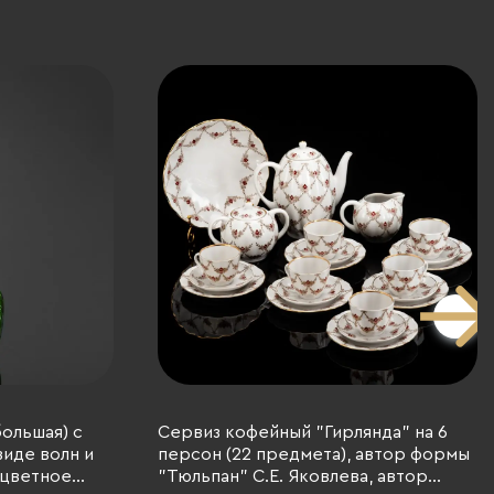
ольшая) с
Сервиз кофейный "Гирлянда" на 6
иде волн и
персон (22 предмета), автор формы
 цветное
"Тюльпан" С.Е. Яковлева, автор