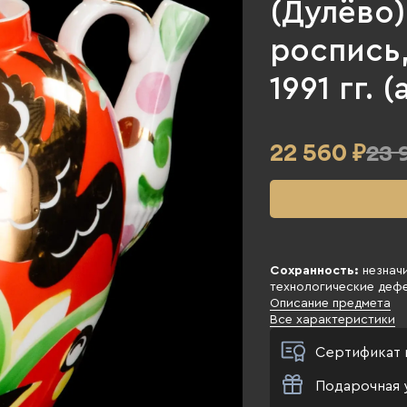
(Дулёво)
роспись,
1991 гг. (
22 560
₽
23 
Сохранность:
незначи
технологические дефе
Описание предмета
Все характеристики
Сертификат 
Подарочная 