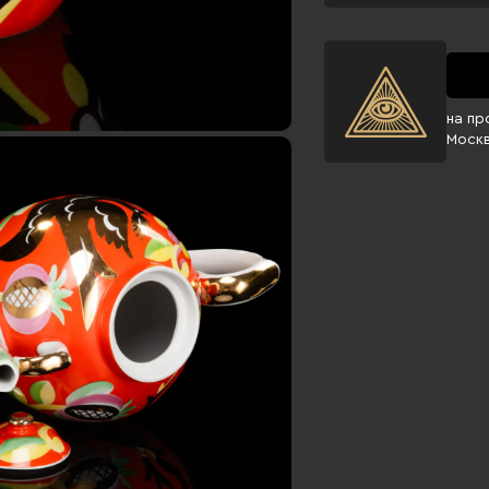
на пр
Моск