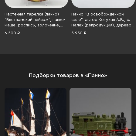
Настенная тарелка (панно)
Панно "В освобожденном
"Вьетнамский пейзаж", папье-
селе", автор Котухин А.В., с.
маше, роспись, золочение,
Палех (репродукция), дерево,
Вьетнам, 1960-1980 гг.
бумага, печать, оргстекло,
6 500 ₽
5 950 ₽
СССР, 1970-1990 гг.
Подборки товаров в «Панно»