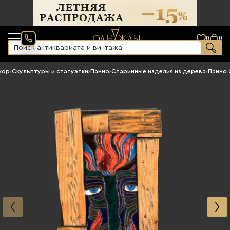
0
0
кор
›
Скульптуры и статуэтки
›
Панно
›
Старинные изделия из дерева
›
Панно