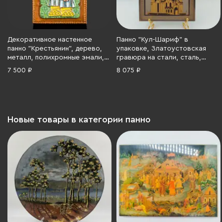
Декоративное настенное
Панно "Кул-Шариф" в
панно "Крестьянин", дерево,
упаковке, Златоустовская
металл, полихромные эмали,
гравюра на стали, сталь,
СССР, 1980-1990 гг.
гравирование, травление,
7 500 ₽
8 075 ₽
золочение, Российская
Федерация, 2010-2025 гг.
Новые товары в категории панно