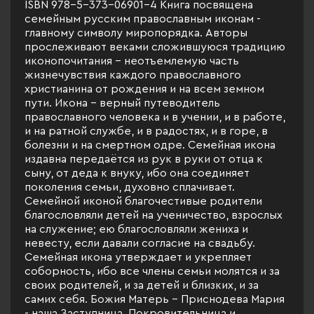
ISBN 978-5-373-06901-4 Книга посвящена
семейным русским православным иконам -
главному символу миропорядка. Авторы
прослеживают веками сложившуюся традицию
иконопочитания - неотъемлемую часть
жизнечувствия каждого православного
христианина от рождения и на всем земном
пути. Икона - верный путеводитель
православного человека и в учении, и в работе,
и на ратной службе, и в радостях, и в горе, в
болезни и на смертном одре. Семейная икона
издавна передаётся из рук в руки от отца к
сыну, от деда к внуку, ибо она соединяет
поколения семьи, духовно сплачивает.
Семейной иконой благочестивые родители
благословляли детей на ученичество, взрослых
на служение; ею благословляли жениха и
невесту, если давали согласие на свадьбу.
Семейная икона утверждает и укрепляет
соборность, ибо все члены семьи молятся и за
своих родителей, и за детей и близких, и за
самих себя. Божия Матерь - Приснодева Мария
- наша Заступница, Покровительница и