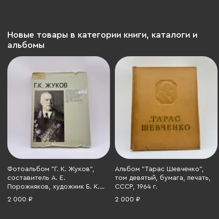
изданий», бумага, печать,
блинтовое), художественная
Российская империя, 1911 г.
вставка, крашеный обрез,
шёлковое ляссе, мелованная
бумага, Российская
Новые товары в категории книги, каталоги и
Федерация, 2017 г.
альбомы
Фотоальбом "Г. К. Жуков",
Альбом "Тарас Шевченко",
составитель А. Е.
том девятый, бумага, печать,
Порожняков, художник Б. К.
СССР, 1964 г.
Ушацкий, Издательство
2 000 ₽
2 000 ₽
«Планета», бумага, печать,
СССР, 1984 г.