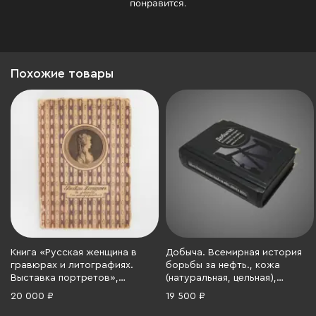
понравится.
Похожие товары
Книга «Русская женщина в
Добыча. Всемирная история
гравюрах и литографиях.
борьбы за нефть., кожа
Выставка портретов»,
(натуральная, цельная),
Издательство «Кружок
металл; ручная выделка,
20 000 ₽
19 500 ₽
любителей русских изящных
тиснение (золотое,