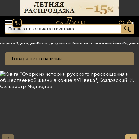
0
0
алерея «Однажды»
›
Книги, документы
›
Книги, каталоги и альбомы
›
Редкие к
Товара нет в наличии