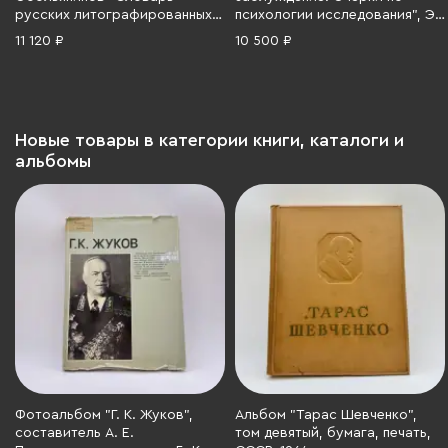
русских литографированных
психологии исследования", Э.
портретов" Том I,
Мах, Типо-литография
11 120 ₽
10 500 ₽
Товарищество типографии
товарищества «И.Н. Кушнерев
А.И. Мамонтова, бумага,
и Ко», бумага, печать,
печать, Российская империя,
Российская империя, 1909 г.
1916 г.
Новые товары в категории книги, каталоги и
альбомы
Фотоальбом "Г. К. Жуков",
Альбом "Тарас Шевченко",
составитель А. Е.
том девятый, бумага, печать,