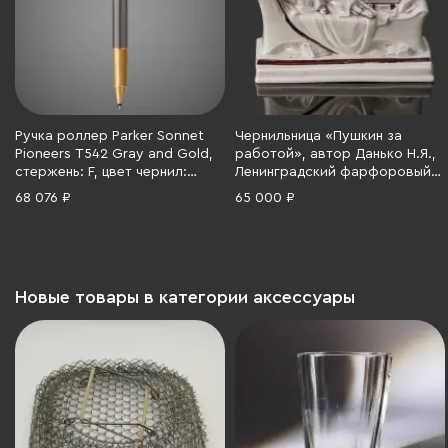
Ручка роллер Parker Sonnet
Чернильница «Пушкин за
Pioneers T542 Gray and Gold,
работой», автор Данько Н.Я.,
стержень: F, цвет чернил:
Ленинградский фарфоровый
black, в подарочной коробке,
завод (ЛФЗ), фарфор,
68 076 ₽
65 000 ₽
Лаки и смолы: лак,
роспись, люстр, СССР, 1945-
нержавеющая сталь,
1950 гг.
позолота, 2026 г.
Новые товары в категории аксессуары