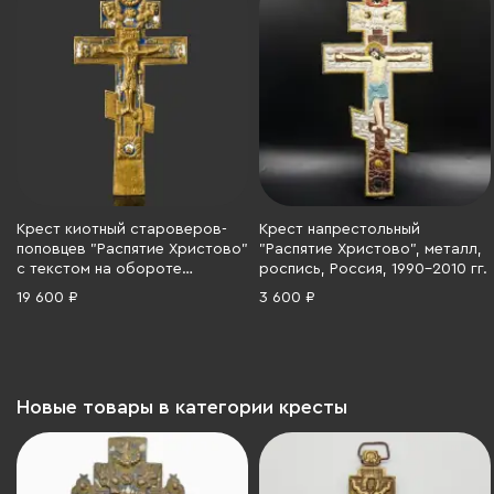
Крест киотный староверов-
Крест напрестольный
поповцев "Распятие Христово"
"Распятие Христово", металл,
с текстом на обороте
роспись, Россия, 1990-2010 гг.
(Светилен Кресту и Соборник,
19 600 ₽
3 600 ₽
лист 152), средний, латунь,
литьё, двухцветные эмали,
Российская империя, 1850-
1890 гг.
Новые товары в категории кресты