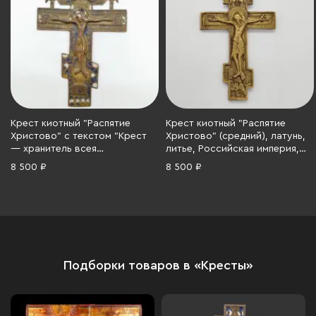
Крест киотный "Распятие
Крест киотный "Распятие
Христово" с текстом "Крест
Христово" (средний), латунь,
— хранитель всея
литье, Российская империя,
вселенныя..." на обороте,
1860-1900 гг.
8 500 ₽
8 500 ₽
латунь, литье, двухцветные
эмали, Российская империя,
1860-1910 гг.
Подборки товаров в «Кресты»