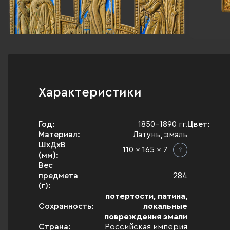
Характеристики
Год:
1850-1890 гг.
Цвет:
Материал:
Латунь, эмаль
ШхДхВ
110 x 165 x 7
(мм):
Вес
предмета
284
(г):
потертости, патина,
Сохранность:
локальные
повреждения эмали
Страна:
Российская империя