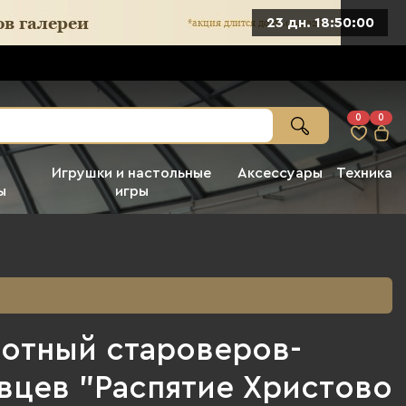
23 дн. 18:49:59
0
0
Игрушки и настольные
Аксессуары
Техника
ы
игры
иотный староверов-
вцев "Распятие Христово