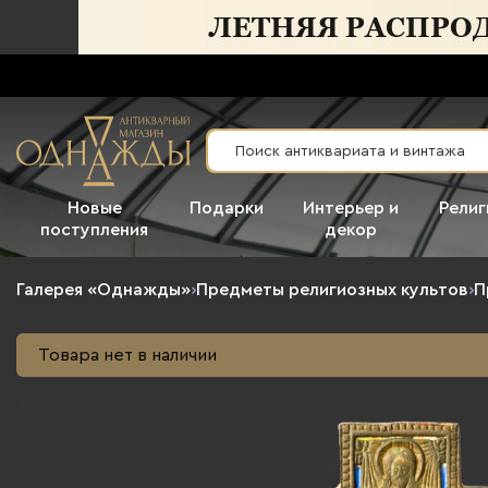
Новые
Подарки
Интерьер и
Религ
поступления
декор
Галерея «Однажды»
›
Предметы религиозных культов
›
П
Товара нет в наличии