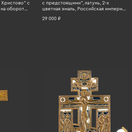
 Христово" с
с предстоящими", латунь, 2-х
 на обороте
цветная эмаль, Российская империя,
цветная
1880-1915 гг.
29 000 ₽
ия, 1850-