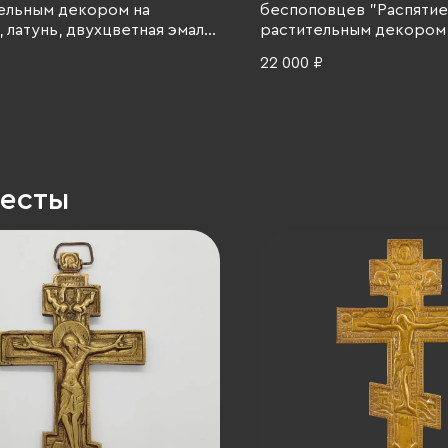
ельным декором на
беспоповцев "Распятие
 латунь, двухцветная эмаль,
растительным декором
ая империя, 1850-1890 гг.
(средний), латунь, двух
22 000 ₽
эмаль, Российская импер
1890 гг.
ресты