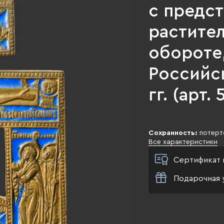
с предс
растите
обороте,
Российск
гг. (арт.
Сохранность:
потерто
Все характеристики
Сертификат 
Подарочная 