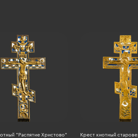
отный "Распятие Христово"
Крест киотный старове