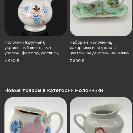
Молочник (крупный),
Набор из молочника,
украшенный цветочным
сахарницы и подноса с
узором, фарфор, роспись,
цветочным декором на нежно-
золочение, Российская
фисташковом фоне, фирма
6 960 ₽
7 600 ₽
империя, 1890-1910 гг.
"Sampson Smith", фарфор,
крытье, деколь, золочение,
Великобритания, 1945-1963 гг.
Новые товары в категории молочники