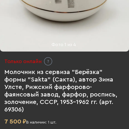
Фото
1
из
4
Только онлайн
Молочник из сервиза "Берёзка"
формы "Sakta" (Сакта), автор Зина
Улсте, Рижский фарфорово-
фаянсовый завод, фарфор, роспись,
золочение, СССР, 1953-1962 гг. (арт.
69306)
7 500
₽
В наличии:
1
шт.