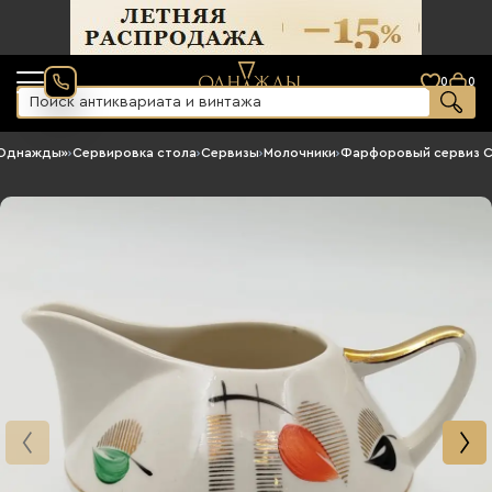
0
0
«Однажды»
›
Сервировка стола
›
Сервизы
›
Молочники
›
Фарфоровый сервиз 