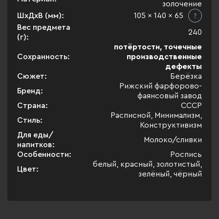
золочение
ШхДхВ (мм):
105 x 140 x 65
Вес предмета
240
(г):
потёртости, точечные
Сохранность:
производственные
дефекты
Сюжет:
Берёзка
Рижский фарфорово-
Бренд:
фаянсовый завод
Страна:
СССР
Расписной, Минимализм,
Стиль:
Конструктивизм
Для еды/
Молоко/сливки
напитков:
Особенности:
Роспись
белый, красный, золотистый,
Цвет:
зелёный, чёрный