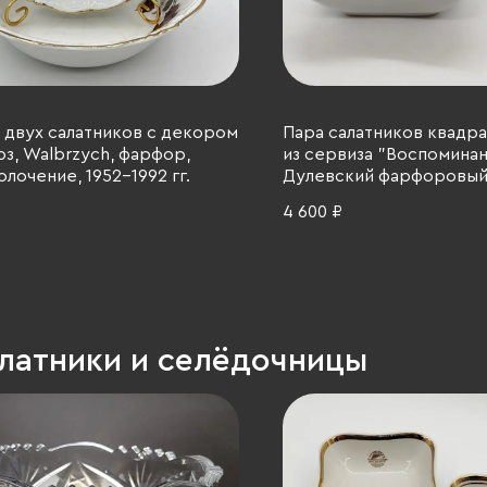
 двух салатников с декором
Пара салатников квадр
оз, Walbrzych, фарфор,
из сервиза "Воспоминан
олочение, 1952-1992 гг.
Дулевский фарфоровый
(Дулёво), фарфор, крыт
4 600 ₽
золочение, 2000 г.
алатники и селёдочницы