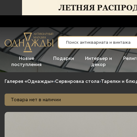
Новые
Подарки
Интерьер и
Религ
поступления
декор
Галерея «Однажды»
›
Сервировка стола
›
Тарелки и блю
Товара нет в наличии