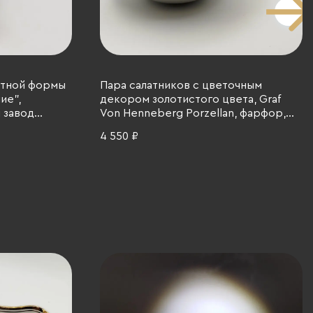
атной формы
Пара салатников с цветочным
ие",
декором золотистого цвета, Graf
 завод
Von Henneberg Porzellan, фарфор,
ье, деколь,
деколь, золочение, ГДР, 1973-1977 гг.
4 550 ₽