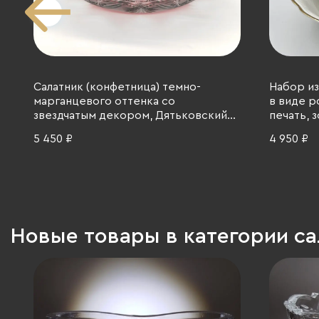
Салатник (конфетница) темно-
Набор из
марганцевого оттенка со
в виде р
звездчатым декором, Дятьковский
печать, з
хрустальный завод, хрусталь, нацвет,
5 450 ₽
4 950 ₽
алмазная грань, 1960-1980 гг.
Новые товары в категории с