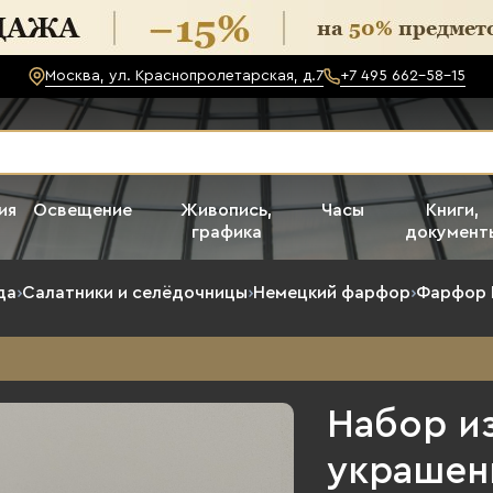
Москва, ул. Краснопролетарская, д.7
+7 495 662-58-15
ия
Освещение
Живопись,
Часы
Книги,
графика
документ
да
›
Салатники и селёдочницы
›
Немецкий фарфор
›
Фарфор 
Набор из
украшен