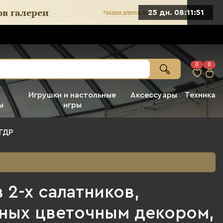
25 дн. 08:11:50
0
0
Игрушки и настольные
Аксессуары
Техника
ы
игры
ГДР
 2-х салатников,
ных цветочным декором,