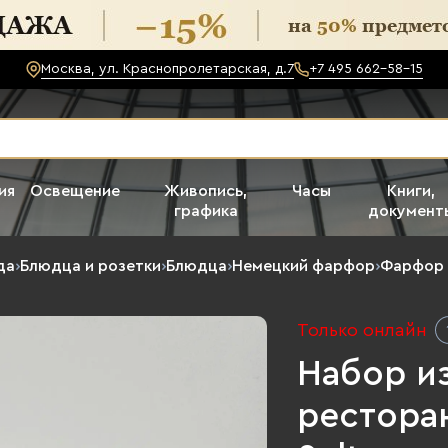
Москва, ул. Краснопролетарская, д.7
+7 495 662-58-15
ия
Освещение
Живопись,
Часы
Книги,
графика
документ
да
›
Блюдца и розетки
›
Блюдца
›
Немецкий фарфор
›
Фарфор 
Только онлайн
Набор из
ресторан