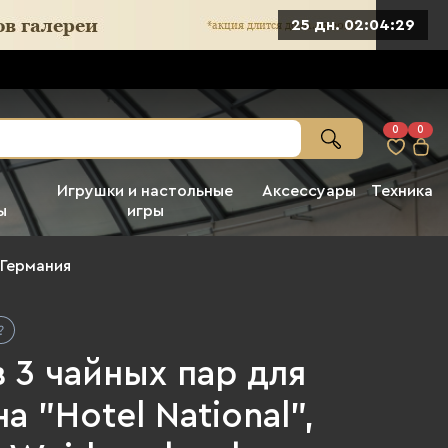
25 дн. 02:04:27
0
0
Игрушки и настольные
Аксессуары
Техника
ы
игры
Германия
 3 чайных пар для
а "Hotel National",