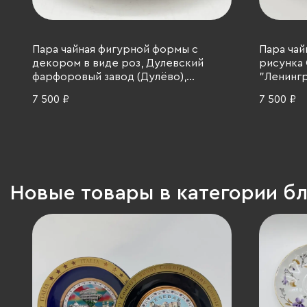
Пара чайная фигурной формы с
Пара чай
декором в виде роз, Дулевский
рисунка 
фарфоровый завод (Дулёво),
"Ленингр
фарфор, роспись, золочение, 1957 г.
Ленингр
7 500 ₽
7 500 ₽
(ЛФЗ), ф
Россия, 1
Новые товары в категории б