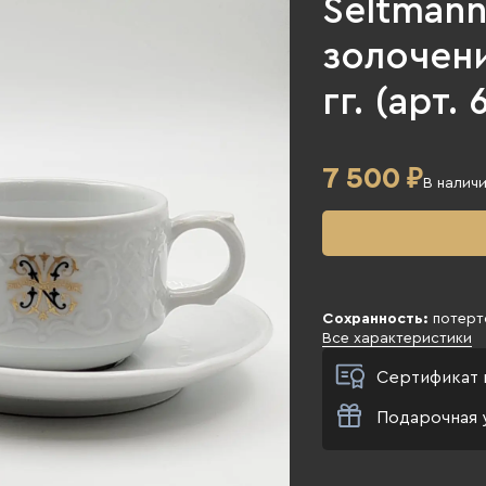
Seltman
золочени
гг. (арт. 
7 500
₽
В налич
Сохранность:
потерт
Все характеристики
Сертификат 
Подарочная 