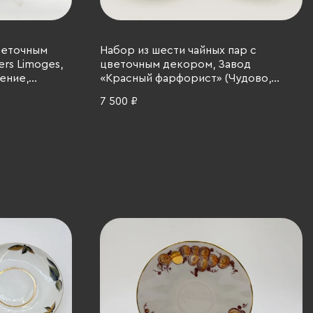
веточным
Набор из шести чайных пар с
ers Limoges,
цветочным декором, Завод
ение,
«Красный фарфорист» (Чудово,
фарфор, деколь, золочение, СССР,
7 500 ₽
1971-1991 гг.