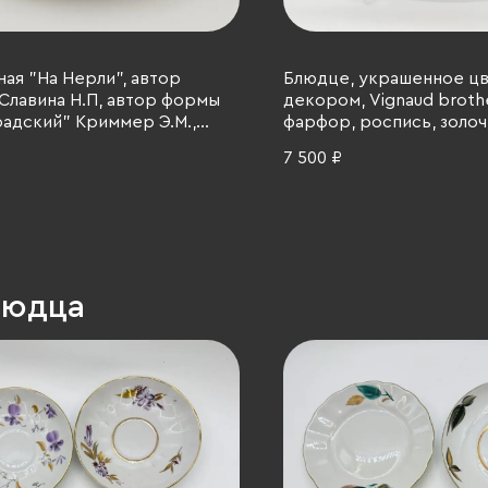
ная "На Нерли", автор
Блюдце, украшенное ц
Славина Н.П, автор формы
декором, Vignaud broth
адский" Криммер Э.М.,
фарфор, роспись, золоч
адский фарфоровый завод
Франция, 1911-1938 гг.
7 500 ₽
арфор, деколь, золочение,
989-2001 гг.
людца