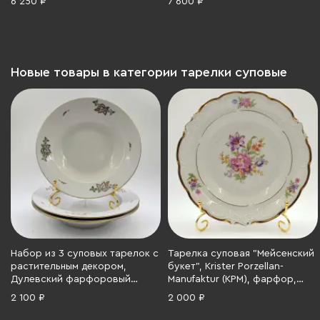
6 250 ₽
7 600 ₽
деколь, золочение, ГДР, 1973-
фарфор, роспись, золочение,
1977 гг.
СССР, 1930-1940 гг.
Новые товары в категории тарелки суповые
Набор из 3 суповых тарелок с
Тарелка суповая "Мейсенский
растительным декором,
букет", Krister Porzellan-
Дулевский фарфоровый
Manufaktur (KPM), фарфор,
завод (Дулёво), фарфор,
деколь, золочение, Польша,
2 100 ₽
2 000 ₽
деколь, золочение, СССР,
1945-1952 гг.
1968-1991 гг.