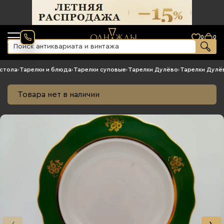
0
0
стола
›
Тарелки и блюда
›
Тарелки суповые
›
Тарелки Дулёво
›
Тарелки Дулё
Товара нет в наличии