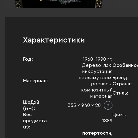
Характеристики
Год:
1960-1990 гг.
Дерево, лак,
Особенно
инкрустация
перламутром,
Бренд:
Материал:
роспись,
Страна:
композитный
Стиль:
материал
ШхДхВ
355 x 940 x 20
(мм):
Вес
Цвет:
предмета
1889
(г):
потертости,