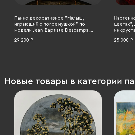
Панно декоративное "Малыш,
Настенно
играющий с погремушкой" по
цветах",
модели Jean-Baptiste Descamps,
инкруста
бронза, Франция, 1910-1930 гг.
1970-1990
29 200 ₽
25 000 ₽
Новые товары в категории п