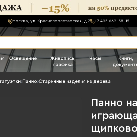
Москва, ул. Краснопролетарская, д.7
+7 495 662-58-15
ия
Освещение
Живопись,
Часы
Книги,
графика
документ
татуэтки
›
Панно
›
Старинные изделия из дерева
Панно н
играюща
щипково