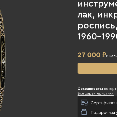
инструме
лак, инк
роспись
1960-1990
27 000
₽
В нал
Сохранность:
потерто
Все характеристики
Сертификат 
Подарочная 