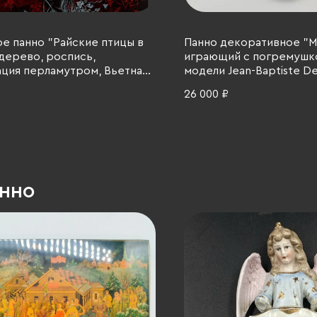
е панно "Райские птицы в
Панно декоративное "М
 дерево, роспись,
играющий с погремушк
ция перламутром, Вьетнам,
модели Jean-Baptiste D
 гг.
бронза, Франция, 1910-19
26 000 ₽
анно