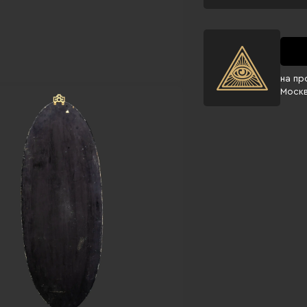
на пр
Моск