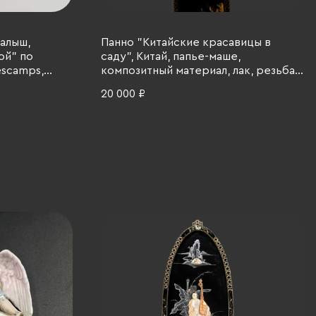
алыш,
Панно "Китайские красавицы в
ой" по
саду", Китай, папье-маше,
escamps,
композитный материал, лак, резьба,
30 гг.
тонировка, металл, 1960-1980 гг.
20 000 ₽