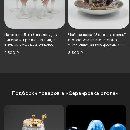
Набор из 5-ти бокалов для
Чайная пара "Золотая осень"
ликера и крепленых вин, с
в розовом цвете, форма
витыми ножками, стекло,
"Тюльпан", автор формы С.Е.
золочение, Чехословакия,
Яковлева, автор росписи Н.П.
7 500 ₽
5 500 ₽
1970-1980 гг.
Славина, Ленинградский
фарфоровый завод (ЛФЗ),
фарфор, деколь, люстр,
золочение, СССР, 1970-1986 гг.
Подборки товаров в «Сервировка стола»