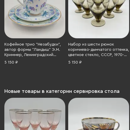
Кофейное трио "Незабудки",
Набор из шести рюмок
автор формы "Ландыш" Э.М.
коричнево-дымчатого оттенка,
Криммер, Ленинградский
цветное стекло, СССР, 1970-
фарфоровый завод (ЛФЗ),
1990 гг.
5 150 ₽
5 150 ₽
фарфор, деколь, золочение,
СССР, 1970-1992 гг.
Новые товары в категории сервировка стола