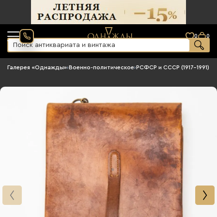
0
0
Галерея «Однажды»
›
Военно-политическое
›
РСФСР и СССР (1917-1991)