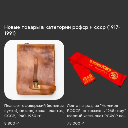
Западная Европа, 1890-1920
гг., Австрия, 1890-1929 гг.
Новые товары в категории рсфср и ссср (1917-
1991)
Планшет офицерский (полевая
Лента наградная "Чемпион
сумка), металл, кожа, пластик,
РСФСР по хоккею в 1948 году"
СССР, 1940-1950 гг.
(первый чемпионат РСФСР по
хоккею), ткань, СССР, 1948 г.
8 800 ₽
75 000 ₽