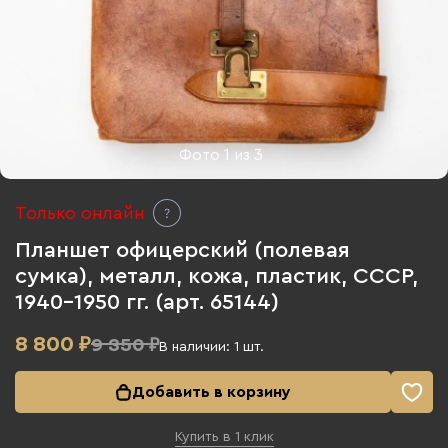
Фото
1
из
3
Только онлайн
Планшет офицерский (полевая
сумка), металл, кожа, пластик, СССР,
1940-1950 гг. (арт. 65144)
8 800
₽
9 350 ₽
В наличии:
1
шт.
Добавить в корзину
Купить в 1 клик