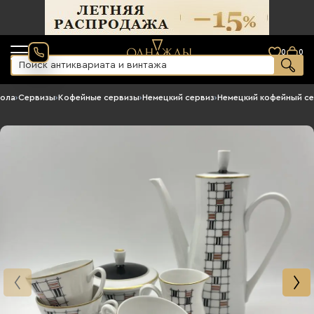
0
0
тола
›
Сервизы
›
Кофейные сервизы
›
Немецкий сервиз
›
Немецкий кофейный с