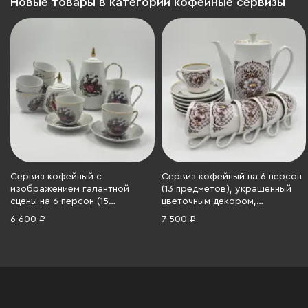
Новые товары в категории кофейные сервизы
Сервиз кофейный с
Сервиз кофейный на 6 персон
изображением галантной
(13 предметов), украшенный
сцены на 6 персон (15
цветочным декором,
предметов), Ереванский
Дмитровский фарфоровый
6 600 ₽
7 500 ₽
фаянсовый завод, фарфор,
завод (ДФЗ Вербилки),
деколь, золочение, СССР,
фарфор, деколь, золочение,
1960-1980 гг.
СССР, 1965-1991 гг.