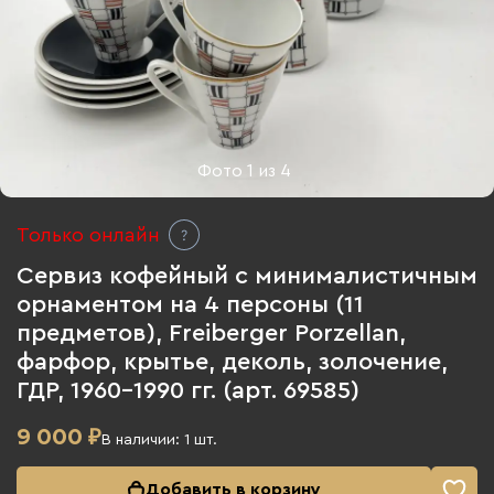
Фото
1
из
4
Только онлайн
Сервиз кофейный с минималистичным
орнаментом на 4 персоны (11
предметов), Freiberger Porzellan,
фарфор, крытье, деколь, золочение,
ГДР, 1960-1990 гг. (арт. 69585)
9 000
₽
В наличии:
1
шт.
Добавить в корзину