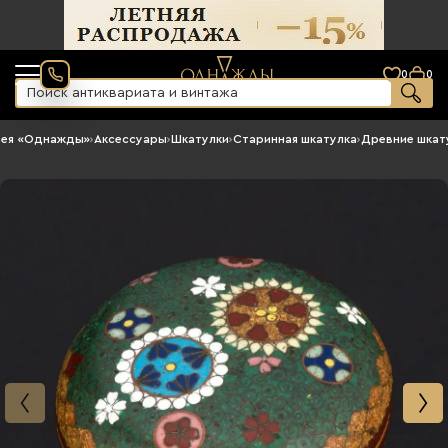
0
0
рея «Однажды»
›
Аксессуары
›
Шкатулки
›
Старинная шкатулка
›
Древние шкат