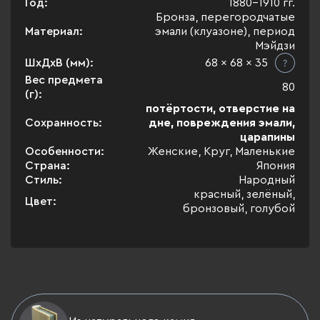
Год:
1880-1910 гг.
Бронза, перегородчатые
Материал:
эмали (клуазоне), период
Мэйдзи
ШхДхВ (мм):
68 x 68 x 35
Вес предмета
80
(г):
потёртости, отверстие на
Сохранность:
дне, повреждения эмали,
царапины
Особенности:
Женские, Круг, Маленькие
Страна:
Япония
Стиль:
Народный
красный, зелёный,
Цвет:
бронзовый, голубой