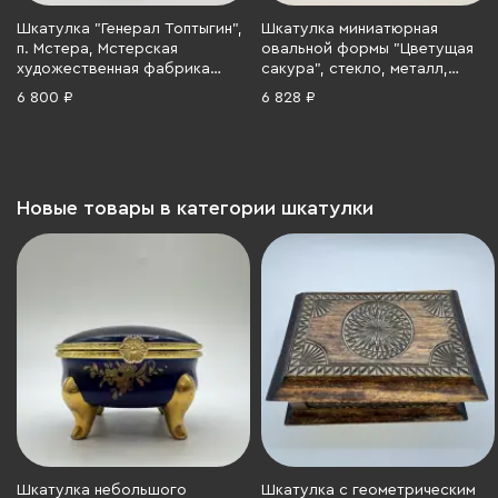
Шкатулка "Генерал Топтыгин",
Шкатулка миниатюрная
п. Мстера, Мстерская
овальной формы "Цветущая
художественная фабрика
сакура", стекло, металл,
«Ювелир», папье-маше,
Западная Европа, 1985 г.
6 800 ₽
6 828 ₽
роспись, лак, СССР, 1960-1980
гг.
Новые товары в категории шкатулки
Шкатулка небольшого
Шкатулка с геометрическим