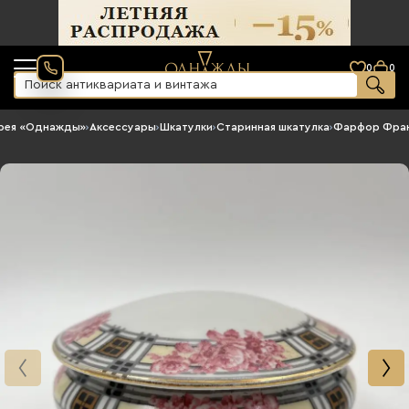
0
0
рея «Однажды»
›
Аксессуары
›
Шкатулки
›
Старинная шкатулка
›
Фарфор Фра