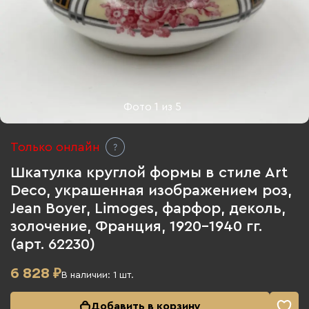
Фото
1
из
5
Только онлайн
Шкатулка круглой формы в стиле Art
Deco, украшенная изображением роз,
Jean Boyer, Limoges, фарфор, деколь,
золочение, Франция, 1920-1940 гг.
(арт. 62230)
6 828
₽
В наличии:
1
шт.
Добавить в корзину