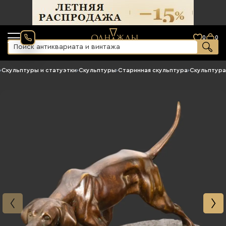
0
0
›
Скульптуры и статуэтки
›
Скульптуры
›
Старинная скульптура
›
Скульптура