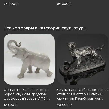
бронза, литье, мрамор,
1913), фарфор, Европа, 1920-
95 000 ₽
89 300 ₽
Западная Европа, 1930-1950 гг.
1950 гг.
Новые товары в категории скульптуры
Статуэтка "Слон", автор Б.
Скульптура "Собака сеттер на
Воробьев, Ленинградский
стойке" («Сеттер Сильфи»),
фарфоровый завод (ЛФЗ),
скульптор Пьер-Жюль Мен
фарфор, аэрография, СССР,
(1810-1879), Каслинский
12 500 ₽
25 000 ₽
1970-1986 гг.
чугунолитейный завод (Касли),