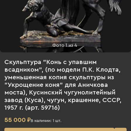
Фото
1
из
4
Скульптура "Конь с упавшим
всадником", (по модели П.К. Клодта,
уменьшенная копия скульптуры из
"Укрощение коня" для Аничкова
моста), Кусинский чугунолитейный
завод (Куса), чугун, крашение, СССР,
1957 г. (арт. 59716)
55 000
₽
В наличии:
1
шт.