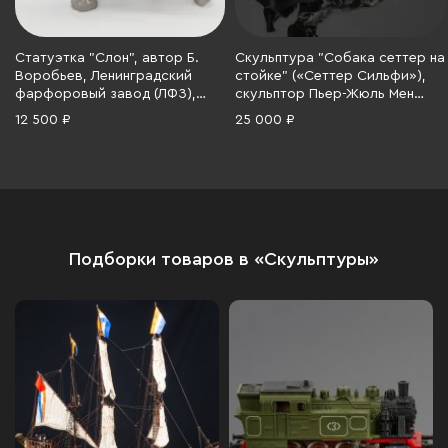
Статуэтка "Слон", автор Б.
Скульптура "Собака сеттер на
Воробьев, Ленинградский
стойке" («Сеттер Сильфи»),
фарфоровый завод (ЛФЗ),
скульптор Пьер-Жюль Мен
фарфор, аэрография, СССР,
(1810-1879), Каслинский
12 500 ₽
25 000 ₽
1970-1986 гг.
чугунолитейный завод (Касли),
чугун, литье, «голландская
сажа», СССР, 1985 г.
Подборки товаров в «Скульптуры»