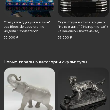
Статуэтка "Девушка в яйце"
Скульптура в стиле ар-деко
Les Bleus de Louviere, по
"Мать и дитя" ("Материнство")
модели "Cholesterol"
на каменном постаменте,
("Холестерин") скульптора
металл, крашение, Западная
55 000 ₽
59 500 ₽
Bruno Zach (Бруно Зак),
Европа, 1920-1930 гг.
фаянс, майолика, техника
перегородчатых эмалей,
Франция, 1920-1950 гг.
Новые товары в категории скульптуры