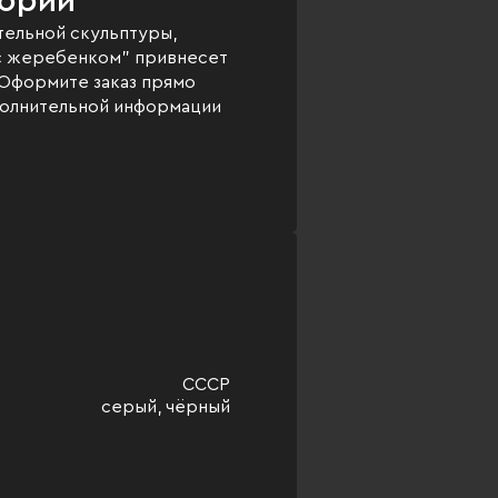
тории
тельной скульптуры,
с жеребенком" привнесет
 Оформите заказ прямо
ополнительной информации
СССР
серый, чёрный