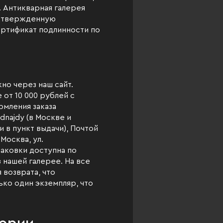
. Антикварная галерея
одтвержденную
ертификат подлинности по
о через наш сайт.
 от 10 000 рублей с
рмления заказа
najdy (в Москве и
 в пункт выдачи), Почтой
Москва, ул.
паковки доступна по
 нашей галерее. На все
 возврата, что
ько один экземпляр, что