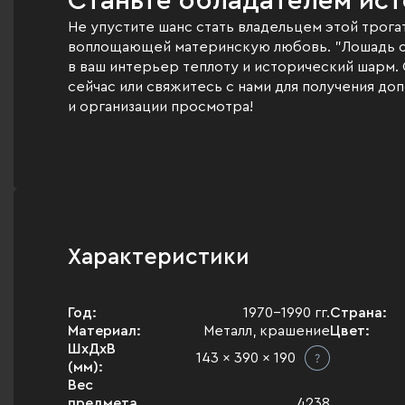
Станьте обладателем ис
Не упустите шанс стать владельцем этой трога
воплощающей материнскую любовь. "Лошадь 
в ваш интерьер теплоту и исторический шарм.
сейчас или свяжитесь с нами для получения д
и организации просмотра!
Характеристики
Год:
1970-1990 гг.
Страна:
Материал:
Металл, крашение
Цвет:
ШхДхВ
143 x 390 x 190
(мм):
Вес
предмета
4238