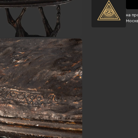
на пр
Моск