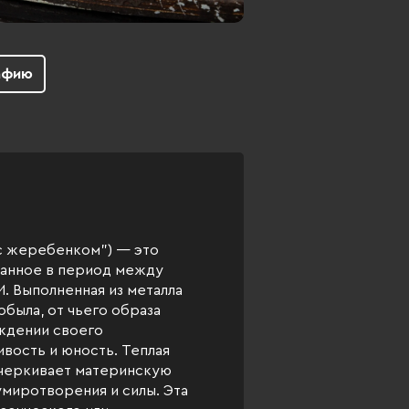
афию
с жеребенком") — это
данное в период между
И. Выполненная из металла
была, от чьего образа
ождении своего
вость и юность. Теплая
дчеркивает материнскую
умиротворения и силы. Эта