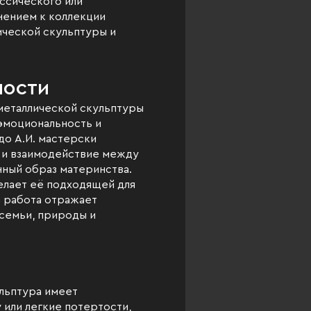
ассического или
нением к коллекции
ической скульптуры и
ности
металлической скульптуры
 эмоциональность и
до А.И. мастерски
 и взаимодействие между
ный образ материнства.
делает её подходящей для
а работа отражает
семьи, природы и
ь
льптура имеет
 или легкие потертости,