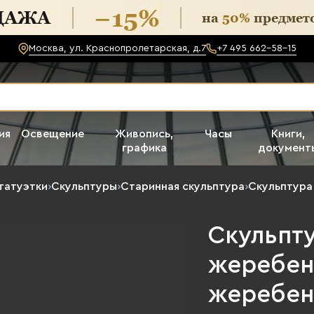
Москва, ул. Краснопролетарская, д.7
+7 495 662-58-15
ия
Освещение
Живопись,
Часы
Книги,
графика
документ
татуэтки
›
Скульптуры
›
Старинная скульптура
›
Скульптура
Скульпт
жеребен
жеребен