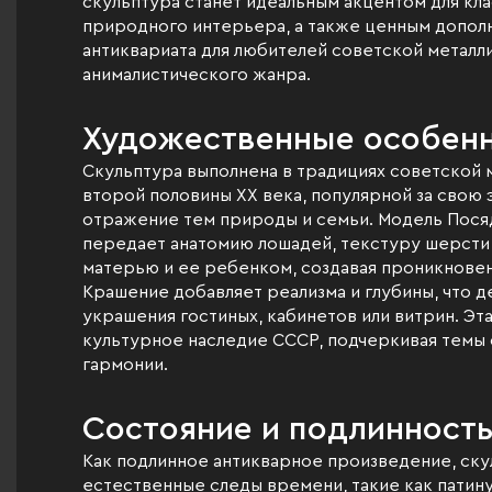
скульптура станет идеальным акцентом для кл
природного интерьера, а также ценным допол
антиквариата для любителей советской металл
анималистического жанра.
Художественные особен
Скульптура выполнена в традициях советской 
второй половины XX века, популярной за свою
отражение тем природы и семьи. Модель Пося
передает анатомию лошадей, текстуру шерсти
матерью и ее ребенком, создавая проникновен
Крашение добавляет реализма и глубины, что 
украшения гостиных, кабинетов или витрин. Эт
культурное наследие СССР, подчеркивая темы 
гармонии.
Состояние и подлинност
Как подлинное антикварное произведение, ску
естественные следы времени, такие как патину