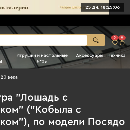
25 дн. 18:25:05
0
0
Игрушки и настольные
Аксессуары
Техника
ы
игры
 20 века
ура "Лошадь с
ком" ("Кобыла с
ком"), по модели Посядо