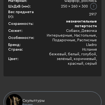
Материал:
Фарфор, роспись
ШхДхВ (мм):
250 x 260 x 300
Вес предмета
2917
(г):
незначительные
Сохранность:
потертости
Сюжет:
Собаки, Девочка
Интерьерные, Настольные,
Особенности:
Подарочные, Расписные
Бренд:
Lladro
Страна:
Испания
бежевый, белый, голубой,
Цвет:
зелёный, коричневый,
красный, серый
Скульптуры
Раздел