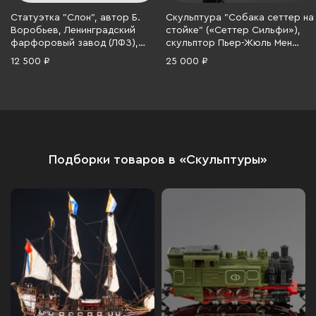
Статуэтка "Слон", автор Б.
Скульптура "Собака сеттер на
Воробьев, Ленинградский
стойке" («Сеттер Сильфи»),
фарфоровый завод (ЛФЗ),
скульптор Пьер-Жюль Мен
фарфор, аэрография, СССР,
(1810-1879), Каслинский
12 500 ₽
25 000 ₽
1970-1986 гг.
чугунолитейный завод (Касли),
чугун, литье, «голландская
сажа», СССР, 1985 г.
Подборки товаров в «Скульптуры»