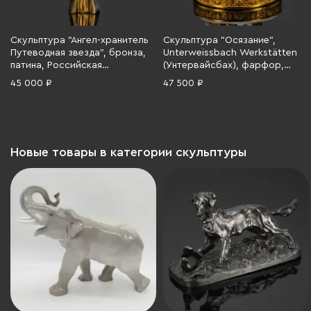
Скульптура "Ангел-хранитель
Скульптура "Осязание",
Путеводная звезда", бронза,
Unterweissbach Werkstätten
патина, Российская
(Унтервайсбах), фарфор,
Федерация, 2025 г.
золочение, Германия, 1945-
45 000 ₽
47 500 ₽
1958 гг.
Новые товары в категории скульптуры