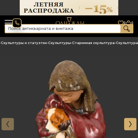
0
0
›
Скульптуры и статуэтки
›
Скульптуры
›
Старинная скульптура
›
Скульптура