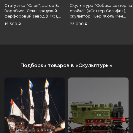
Статуэтка "Слон", автор Б.
Скульптура "Собака сеттер на
Воробьев, Ленинградский
стойке" («Сеттер Сильфи»),
фарфоровый завод (ЛФЗ),
скульптор Пьер-Жюль Мен
фарфор, аэрография, СССР,
(1810-1879), Каслинский
12 500 ₽
25 000 ₽
1970-1986 гг.
чугунолитейный завод (Касли),
чугун, литье, «голландская
сажа», СССР, 1985 г.
Подборки товаров в «Скульптуры»