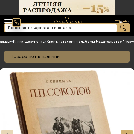
0
0
нажды»
›
Книги, документы
›
Книги, каталоги и альбомы
›
Издательство "Иску
Товара нет в наличии