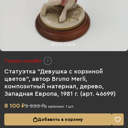
Фото
1
из
4
Только онлайн
Статуэтка "Девушка с корзиной
цветов", автор Bruno Merli,
композитный материал, дерево,
Западная Европа, 1981 г. (арт. 46699)
8 100
₽
9 930 ₽
В наличии:
1
шт.
Добавить в корзину