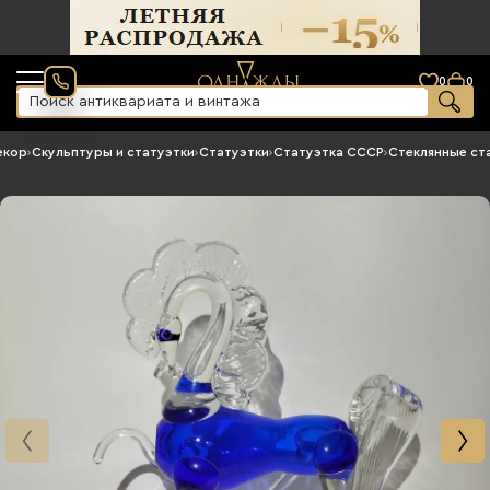
0
0
екор
›
Скульптуры и статуэтки
›
Статуэтки
›
Статуэтка СССР
›
Стеклянные ст