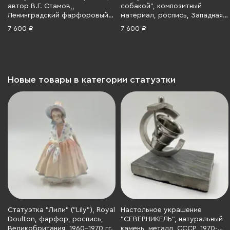
автор В.Г. Стамов,,
собакой", композитный
Ленинградский фарфоровый
материал, роспись, Западная
завод (ЛФЗ), бисквит, СССР,
Европа, 2000-2010 гг.
7 600 ₽
7 600 ₽
1950-1960 гг.
Новые товары в категории статуэтки
Статуэтка "Лили" ("Lily"), Royal
Настольное украшение
Doulton, фарфор, роспись,
"СЕВЕРНИКЕЛЬ", натуральный
Великобритания, 1960-1970 гг.
камень, металл, СССР, 1970-