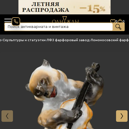
0
0
р
›
Скульптуры и статуэтки
›
ЛФЗ фарфоровый завод
›
Ломоносовский фарф