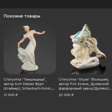
Похожие товары
Статуэтка "Танцовщица",
Статуэтка "Окунь" (большая),
автор Kurt Steiner (Курт
автор П.М. Кожин, Дулевский
Штайнер), Schaubach-Kunst,
фарфоровый завод (Дулёво),
фарфор, роспись, Германия,
фарфор, роспись, люстр,
21 900 ₽
22 000 ₽
1926-1953 гг.
золочение, СССР, 1957 г.