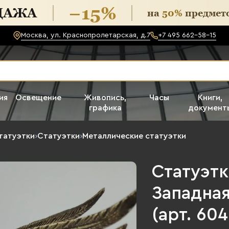
Москва, ул. Краснопролетарская, д.7
+7 495 662-58-15
ия
Освещение
Живопись,
Часы
Книги,
графика
документ
татуэтки
›
Статуэтки
›
Металлические статуэтки
Статуэтк
Западная
(арт. 60