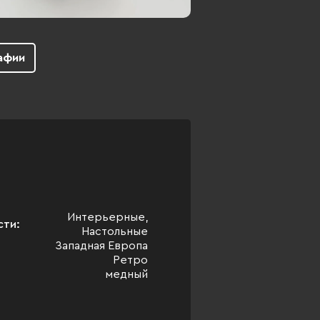
афии
Интерьерные,
сти:
Настольные
Западная Европа
Ретро
медный