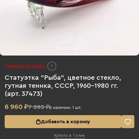
Фото
1
из
5
Только онлайн
Статуэтка "Рыба", цветное стекло,
гутная теника, СССР, 1960-1980 гг.
(арт. 37473)
6 960
₽
7 395 ₽
В наличии:
1
шт.
Добавить в корзину
Купить в 1 клик