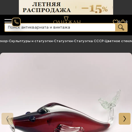
0
0
екор
›
Скульптуры и статуэтки
›
Статуэтки
›
Статуэтка СССР
›
Цветное стекл