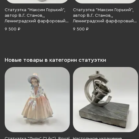
Статуэтка "Максим Горький",
Статуэтка "Максим Горький",
автор В.Г. Стамов,,
автор В.Г. Стамов,,
Ленинградский фарфоровый
Ленинградский фарфоровый
завод (ЛФЗ), бисквит, СССР,
завод (ЛФЗ), бисквит, СССР,
9 500 ₽
9 500 ₽
1950-1960 гг.
1950-1960 гг.
Новые товары в категории статуэтки
Статуэтка "Лили" ("Lily"), Royal
Настольное украшение