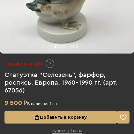
Фото
1
из
6
Только онлайн
Статуэтка "Селезень", фарфор,
роспись, Европа, 1960-1990 гг. (арт.
67056)
9 500
₽
В наличии:
1
шт.
Добавить в корзину
Купить в 1 клик