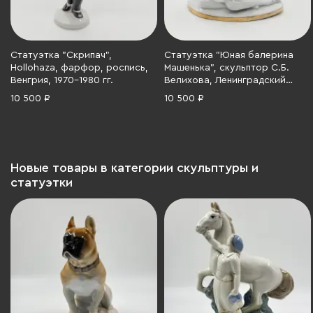
Статуэтка "Скрипач",
Статуэтка "Юная балерина
Hollohaza, фарфор, роспись,
Машенька", скульптор С.Б.
Венгрия, 1970-1980 гг.
Велихова, Ленинградский
фарфоровый завод (ЛФЗ),
10 500 ₽
10 500 ₽
фарфор, золочение, роспись,
СССР, 1960-1970 гг.
Новые товары в категории скульптуры и
статуэтки