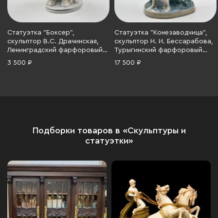
Статуэтка "Боксер",
Статуэтка "Конезаводчица",
скульптор В.С. Драчинская,
скульптор Н. И. Бессарабова,
Ленинградский фарфоровый
Турыгинский фарфоровый
завод (ЛФЗ), фарфор,
завод артели
3 500 ₽
17 500 ₽
роспись, СССР, 1970-1986 гг.
«Художественная керамика»
(Гжель), фарфор, роспись,
золочение, СССР, 1970-1990 гг.
Подборки товаров в «Скульптуры и
статуэтки»