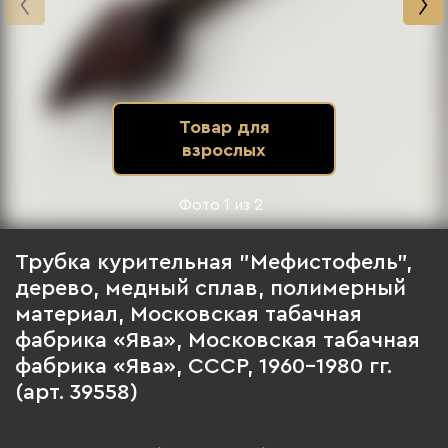
Товар для
взрослых
Фото
1
из
2
Трубка курительная "Мефистофель",
дерево, медный сплав, полимерный
материал, Московская табачная
фабрика «Ява», Московская табачная
фабрика «Ява», СССР, 1960-1980 гг.
(арт. 39558)