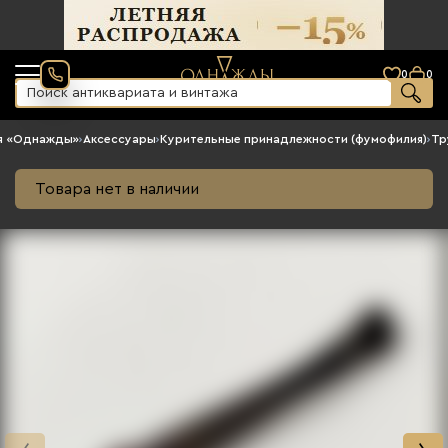
0
0
я «Однажды»
›
Аксессуары
›
Курительные принадлежности (фумофилия)
›
Тр
Товара нет в наличии