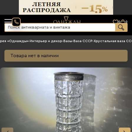
0
0
ерея «Однажды»
›
Интерьер и декор
›
Вазы
›
Ваза СССР
›
Хрустальная ваза С
Товара нет в наличии