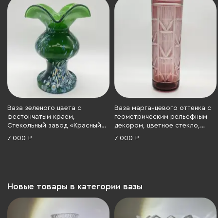
Ваза зеленого цвета с
Ваза марганцевого оттенка с
фестончатым краем,
геометрическим рельефным
Стекольный завод «Красный
декором, цветное стекло,
май», стекло, (сульфидное),
резьба, 1950-1980 гг.
7 000 ₽
7 000 ₽
вплавление цветной крошки,
СССР, 1970-1980 гг.
Новые товары в категории вазы