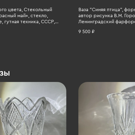
ого цвета, Стекольный
Ваза "Синяя птица", фор
расный май», стекло,
автор рисунка В.М. Гор
, гутная техника, СССР,
Ленинградский фарфор
 гг.
(ЛФЗ), фарфор, роспись,
9 500 ₽
1970 гг.
азы