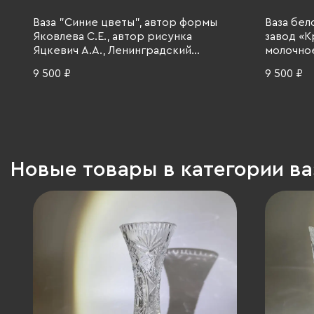
Ваза "Синие цветы", автор формы
Ваза бел
Яковлева С.Е., автор рисунка
завод «К
Яцкевич А.А., Ленинградский
молочное
фарфоровый завод (ЛФЗ), фарфор,
1970-1990
9 500 ₽
9 500 ₽
роспись кобальтом, золочение,
СССР, 1950-1970 гг.
Новые товары в категории в