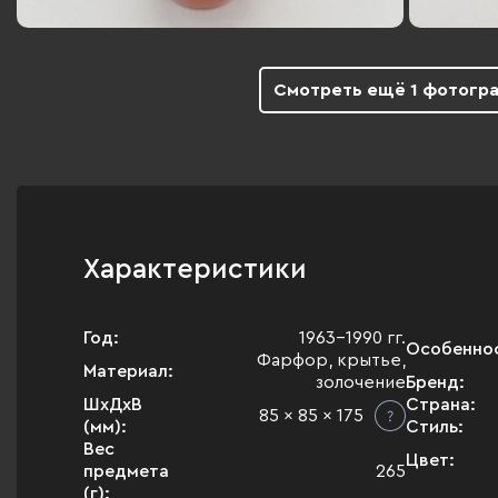
Смотреть ещё 1 фотогр
Характеристики
Год:
1963-1990 гг.
Особенно
Фарфор, крытье,
Материал:
золочение
Бренд:
ШхДхВ
Страна:
85 x 85 x 175
(мм):
Стиль:
Вес
Цвет:
предмета
265
(г):