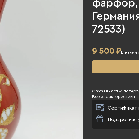
фарфор,
Германия,
72533)
9 500
₽
В налич
Сохранность:
потерт
Все характеристики
Сертификат 
Подарочная 