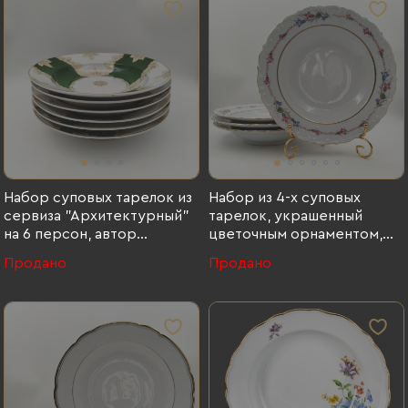
2020 гг.
(Песочное), СССР, 1958 г.
Набор суповых тарелок из
Набор из 4-х суповых
сервиза "Архитектурный"
тарелок, украшенный
на 6 персон, автор
цветочным орнаментом,
росписи Леонов П. В.,
фарфор, деколь,
Продано
Продано
фарфор, крытье, роспись,
золочение, Kahla, Германия,
золочение, Дулевский
1945-1955 гг., Kahla, фарфор,
фарфоровый завод
деколь, золочение,
(Дулёво), СССР, 1964-1968
Германия, 1945-1955 гг.
гг., Дулевский фарфоровый
завод (Дулёво)