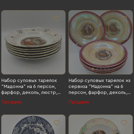
Bernadotte, Чехословакия,
1960-1990 гг., Bernadotte,
фарфор, деколь,
золочение, Чехословакия,
1960-1990 гг.
Набор суповых тарелок
Набор суповых тарелок из
"Мадонна" на 6 персон,
сервиза "Мадонна" на 6
фарфор, деколь, люстр,
персон, фарфор, деколь,
золочение, Kahla, ГДР, 1960-
люстр, золочение, Fortuna
Продано
Продано
1980 гг., Kahla, фарфор,
Eisenberg, Германия, 1960-
деколь, люстр, золочение,
1973 гг., Fortuna Eisenberg,
ГДР, 1960-1980 гг.
фарфор, деколь, люстр,
золочение, Германия, 1960-
1973 гг.