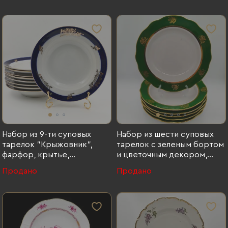
предметов), фарфор,
деколь, Kahla, Германия,
1937-1957 гг., Kahla
Набор из 9-ти суповых
Набор из шести суповых
тарелок "Крыжовник",
тарелок с зеленым бортом
фарфор, крытье,
и цветочным декором,
золочение, Дулевский
Дулевский фарфоровый
Продано
Продано
фарфоровый завод
завод (Дулёво), фарфор,
(Дулёво), СССР, 1968-1991
крытье, золочение, СССР,
гг., Дулевский фарфоровый
1968-1991 гг.
завод (Дулёво), фарфор,
крытье, золочение, СССР,
1968-1991 гг.