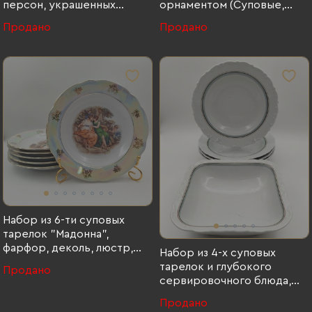
персон, украшенных
орнаментом (Суповые,
цветочным декором,
обеденные, десертные,
Продано
Продано
фарфор, деколь, крытье,
пирожковые), (20
золочение, Thun (Тун),
предметов), фарфор,
Чехия, 2000-2020 гг., Thun
золочение, Дулевский
(Тун), фарфор, деколь,
фарфоровый завод
крытье, золочение, Чехия,
(Дулёво), СССР, 1968-1991
2000-2020 гг.
гг., Дулевский фарфоровый
завод (Дулёво)
Набор из 6-ти суповых
тарелок "Мадонна",
фарфор, деколь, люстр,
Набор из 4-х суповых
золочение, Kahla, Германия,
тарелок и глубокого
Продано
1968-1990 гг., Kahla, фарфор,
сервировочного блюда,
деколь, люстр, золочение,
украшенных ленточным
Продано
Германия, 1968-1990 гг.
орнаментом (5