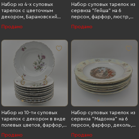
Набор из 4-х суповых
Набор суповых тарелок из
тарелок с цветочным
сервиза "Гейша" на 6
декором, Барановский
персон, фарфор, люстр,
фарфоровый завод,
деколь, золочение, Spezial
Продано
Продано
фарфор, роспись, люстр,
Eisenberg Porzellan (SEP),
золочение, СССР, 1970-1991
ГДР, 1960-1980 гг., Spezial
гг.
Eisenberg Porzellan (SEP),
фарфор, люстр, деколь,
золочение, ГДР, 1960-1980
гг.
Набор из 10-ти суповых
Набор суповых тарелок из
тарелок с декором в виде
сервиза "Мадонна" на 6
полевых цветов, фарфор,
персон, фарфор, деколь,
деколь, золочение, Kahla,
люстр, золочение, Kahla,
Продано
Продано
ГДР, 1960-1990 гг., Kahla,
Германия, 1960-1990 гг.,