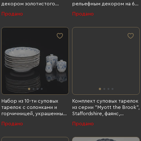
декором золотистого
рельефным декором на 6
цвета, Graf Von Henneberg
персон, Kahla, фарфор,
Продано
Продано
Porzellan, фарфор, деколь,
деколь, золочение,
золочение, ГДР, 1973-1977
Германия, 1937-1956 гг.
гг.
Набор из 10-ти суповых
Комплект суповых тарелок
тарелок с солонками и
из серии "Myott the Brook",
горчичницей, украшенных
Staffordshire, фаянс,
растительным декором (13
деколь, Великобритания,
Продано
Продано
предметов), Jager
1982 г.
Eisenberg, фарфор, деколь,
золочение, Jager Eisenberg,