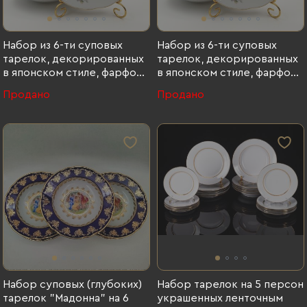
Набор из 6-ти суповых
Набор из 6-ти суповых
тарелок, декорированных
тарелок, декорированных
в японском стиле, фарфор,
в японском стиле, фарфор,
деколь, золочение, Европа,
деколь, золочение, Heinrich
Продано
Продано
1970-1990 гг.
Winterling GmbH & Co. KG,
Германия, 1930-1950 гг.,
Heinrich Winterling GmbH &
Co. KG
Набор суповых (глубоких)
Набор тарелок на 5 персон
тарелок "Мадонна" на 6
украшенных ленточным