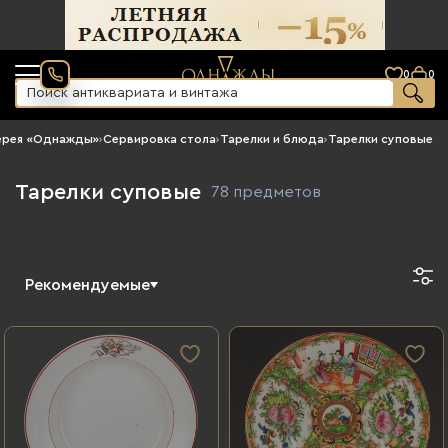
0
0
ерея «Однажды»
›
Сервировка стола
›
Тарелки и блюда
›
Тарелки суповые
Тарелки суповые
78 предметов
Рекомендуемые
Новинки
По возрастанию цены
По убыванию цены
Сначала старые