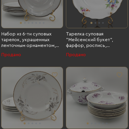
Набор из 6-ти суповых
Тарелка суповая
тарелок, украшенных
"Мейсенский букет",
ленточным орнаментом,
фарфор, роспись,
фарфор, золочение, Kahla,
золочение, Meissen
Продано
Продано
Германия, 1970-1990 гг.,
(Мейсенский фарфор),
Kahla, фарфор, золочение,
Германия, 1934-1945 гг.,
Германия, 1970-1990 гг.
Meissen (Мейсенский
фарфор)