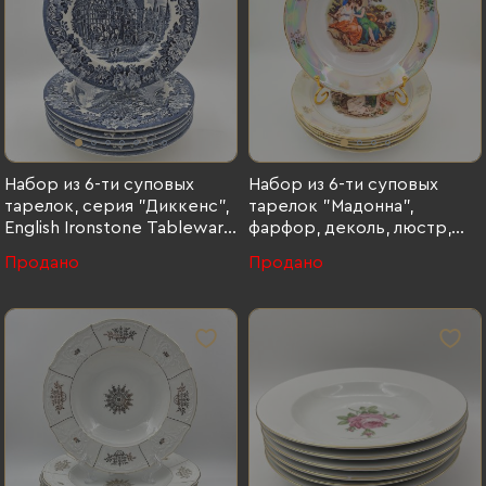
Набор из 6-ти суповых
Набор из 6-ти суповых
тарелок, серия "Диккенс",
тарелок "Мадонна",
English Ironstone Tableware
фарфор, деколь, люстр,
(EIT), фаянс, деколь,
золочение, Kahla, ГДР, 1968-
Продано
Продано
Великобритания, 1980-1990
1987 гг., Kahla, фарфор,
гг.
деколь, люстр, золочение,
ГДР, 1968-1987 гг.