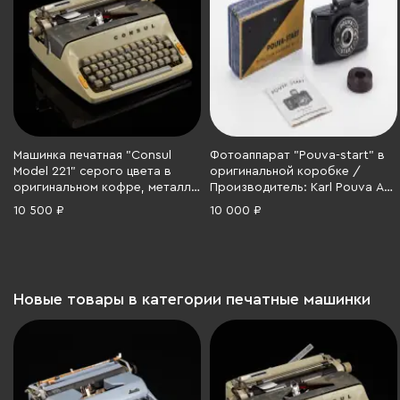
Машинка печатная "Consul
Фотоаппарат "Pouva-start" в
Model 221" серого цвета в
оригинальной коробке /
оригинальном кофре, металл,
Производитель: Karl Pouva AG,
полимерный материал,
бакелит, металл, резина,
10 500 ₽
10 000 ₽
искусственная кожа,
картон, печать, Германия, 1951-
Чехословакия, 1950-1970 гг.
1956 гг.
Новые товары в категории печатные машинки