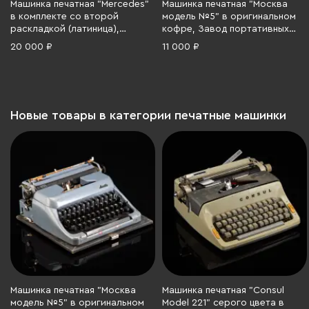
Машинка печатная "Mercedes"
Машинка печатная "Москва
в комплекте со второй
модель №5" в оригинальном
раскладкой (латиница),
кофре, Завод портативных
Mercedes-Bureau-Maschinen
пишущих машин, металл,
20 000 ₽
11 000 ₽
GmbH, металл, пластик,
пластик, дерево, СССР, 1959-
краска, Германия, 1920-1940 гг.
1965 гг.
Новые товары в категории печатные машинки
Машинка печатная "Москва
Машинка печатная "Consul
модель №5" в оригинальном
Model 221" серого цвета в