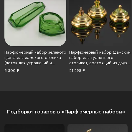
Парфюмерный набор зеленого
Парфюмерный набор (дамский
цвета для дамского столика
набор для туалетного
(лоток для украшений и
столика), состоящий из двух
шкатулка), стекло, гранение,
флаконов для духов и
5 500 ₽
21 298 ₽
Чехословакия, 1930-1950 гг.
шкатулки, стекло, травление,
золочение, сплав металлов,
Бельгия, 1970-1990 гг.
Подборки товаров в «Парфюмерные наборы»