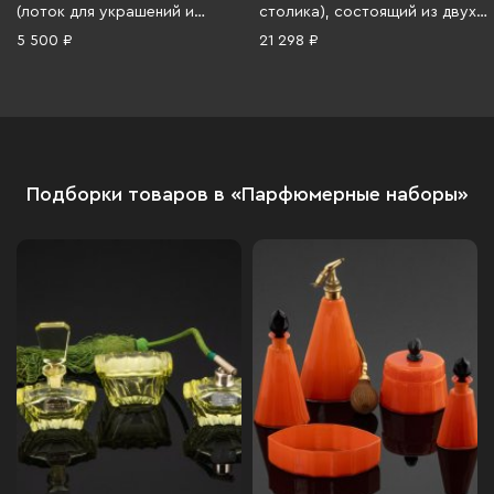
(лоток для украшений и
столика), состоящий из двух
шкатулка), стекло, гранение,
флаконов для духов и
5 500 ₽
21 298 ₽
Чехословакия, 1930-1950 гг.
шкатулки, стекло, травление,
золочение, сплав металлов,
Бельгия, 1970-1990 гг.
Подборки товаров в «Парфюмерные наборы»