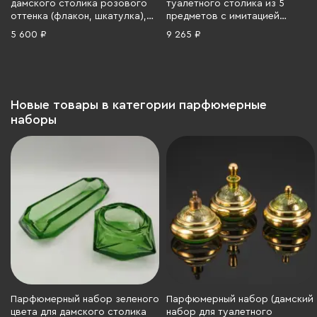
дамского столика розового
туалетного столика из 5
оттенка (флакон, шкатулка),
предметов с имитацией
цветное стекло, металл,
структуры камня (slag glass),
5 600 ₽
9 265 ₽
Западная Европа, 1950-1980 гг.
выполненный в стилистике
завода Франца Вельца (Franz
Welz), стекло, двухслойное,
Европа, 1880-1900 гг.
Новые товары в категории парфюмерные
наборы
Парфюмерный набор зеленого
Парфюмерный набор (дамский
цвета для дамского столика
набор для туалетного