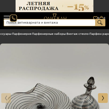
0
0
ессуары
›
Парфюмерия
›
Парфюмерные наборы
›
Винтаж стекло
›
Парфюм рар