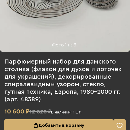
Фото
1
из
3
Парфюмерный набор для дамского
столика (флакон для духов и лоточек
для украшений), декорированные
спиралевидным узором, стекло,
гутная техника, Европа, 1980-2000 гг.
(арт. 48389)
10 600
₽
12 620 ₽
В наличии:
1
шт.
Добавить в корзину