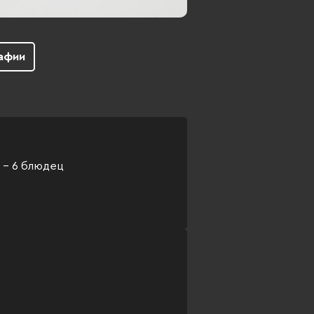
афии
) - 6 блюдец