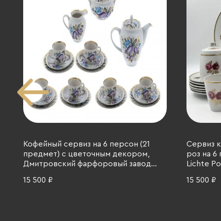
Кофейный сервиз на 6 персон (21
Сервиз к
предмет) с цветочным декором,
роз на 6
Дмитровский фарфоровый завод
Lichte Po
(ДФЗ Вербилки), фарфор, СССР,
деколь, з
15 500 ₽
15 500 ₽
1965-1991 гг.