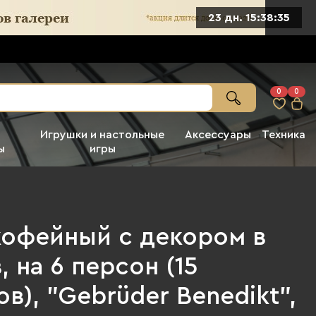
23 дн. 15:38:33
0
0
Игрушки и настольные
Аксессуары
Техника
ы
игры
кофейный с декором в
, на 6 персон (15
в), "Gebrüder Benedikt",