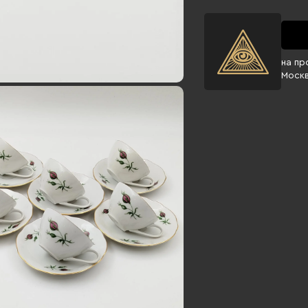
на пр
Моск