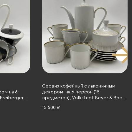
Сервиз кофейный с лаконичным
ом на 6
декором, на 6 персон (15
Freiberger
предметов), Volkstedt Beyer & Bock,
ье, деколь,
фарфор, золочение, Германия, 1948-
15 500 ₽
0 гг.
1968 гг.