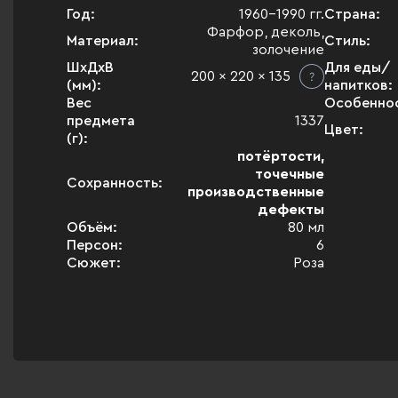
Год:
1960-1990 гг.
Страна:
Фарфор, деколь,
Материал:
Стиль:
золочение
ШхДхВ
Для еды/
200 x 220 x 135
(мм):
напитков:
Вес
Особенно
предмета
1337
Цвет:
(г):
потёртости,
точечные
Сохранность:
производственные
дефекты
Объём:
80 мл
Персон:
6
Сюжет:
Роза