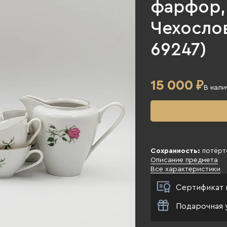
фарфор, 
Чехослов
69247)
15 000
₽
В нали
Сохранность:
потёрт
Описание предмета
Все характеристики
Сертификат 
Подарочная 