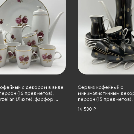
офейный с декором в виде
Сервиз кофейный c
 персон (16 предметов),
минималистичным декор
rzellan (Лихте), фарфор,
персон (15 предметов), 
олочение, ГДР, 1976-1991 гг.
Porzellan, фарфор, крыт
14 500 ₽
золочение, ГДР, 1960-199