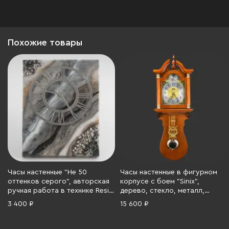
Похожие товары
Часы настенные "Не 50
Часы настенные в фигурном
оттенков серого", авторская
корпусе с боем "Sinix",
ручная работа в технике Resin
дерево, стекло, металл,
Art, поделочный камень,
Южная Корея, 2000-2020 гг.
3 400 ₽
15 600 ₽
Глянцевое 3D покрытие, МДФ,
металл, Российская
Федерация, 2022 г.