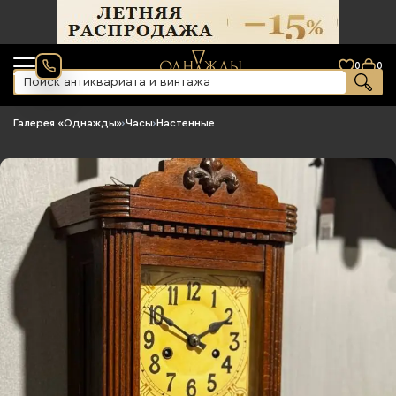
0
0
Галерея «Однажды»
›
Часы
›
Настенные