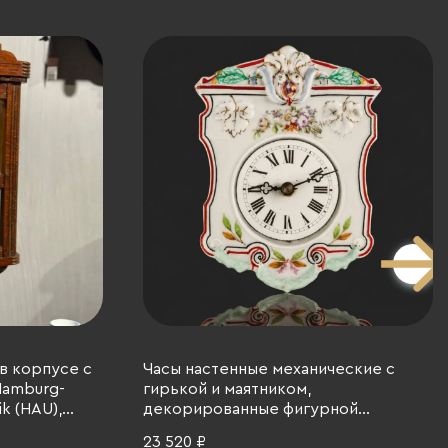
в корпусе с
Часы настенные механические с
Hamburg-
гирькой и маятником,
k (HAU),
декорированные фигурной
 стекло,
накладкой с растительными
23 520 ₽