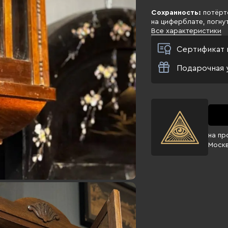
Сохранность:
потёрто
на циферблате, погну
Все характеристики
Сертификат 
Подарочная 
на пр
Моск