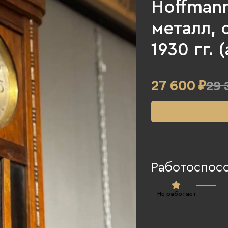
Hoffmann
металл, 
1930 гг. 
27 600
₽
29 
Работоспос
Не работает