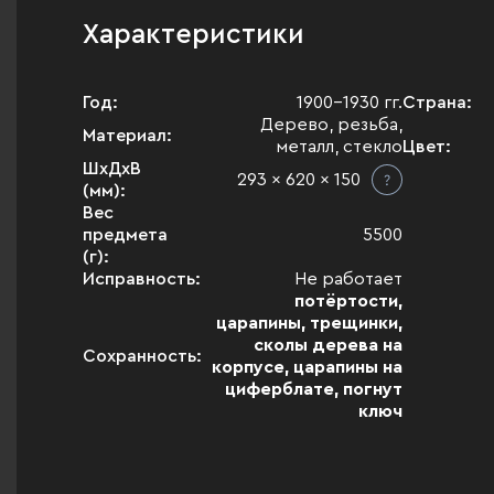
Характеристики
Год:
1900-1930 гг.
Страна:
Дерево, резьба,
Материал:
металл, стекло
Цвет:
ШхДхВ
293 x 620 x 150
(мм):
Вес
предмета
5500
(г):
Исправность:
Не работает
потёртости,
царапины, трещинки,
сколы дерева на
Сохранность:
корпусе, царапины на
циферблате, погнут
ключ