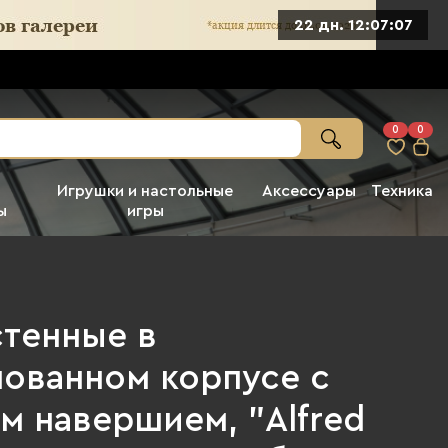
22 дн. 12:07:05
0
0
Игрушки и настольные
Аксессуары
Техника
ы
игры
стенные в
лованном корпусе с
м навершием, "Alfred