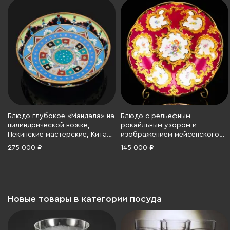
Блюдо глубокое «Мандала» на
Блюдо с рельефным
цилиндрической ножке,
рокайльным узором и
Пекинские мастерские, Китай,
изображением мейсенского
латунь, эмаль, Китай, 1950-
букета в бордово-золотой
275 000 ₽
145 000 ₽
1960 гг.
гамме, Meissen (Мейсенский
фарфор), фарфор, крытье,
золочение, роспись, Германия,
1960-1970 гг.
Новые товары в категории посуда