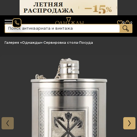
0
0
Галерея «Однажды»
›
Сервировка стола
›
Посуда