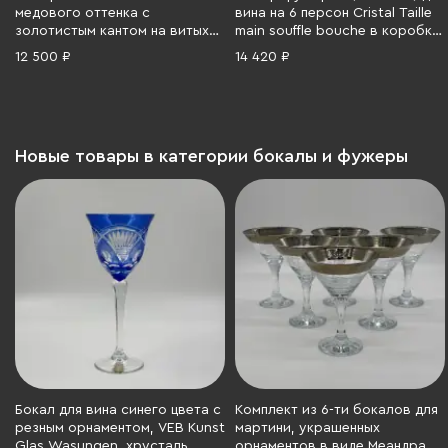
медового оттенка с
вина на 6 персон Cristal Taille
золотистым кантом на витых
main souffle bouche в коробке,
ножках (5 шт.), стекло, гутная
хрусталь, 24% свинца,
12 500 ₽
14 420 ₽
техника, золочение,
Франция, 1990-2010 гг.
Чехословакия, 1970-1990 гг.
Новые товары в категории бокалы и фужеры
Бокал для вина синего цвета с
Комплект из 6-ти бокалов для
резным орнаментом, VEB Kunst
мартини, украшенных
Glas Wasungen, хрусталь,
орнаментов в виде Меандра,