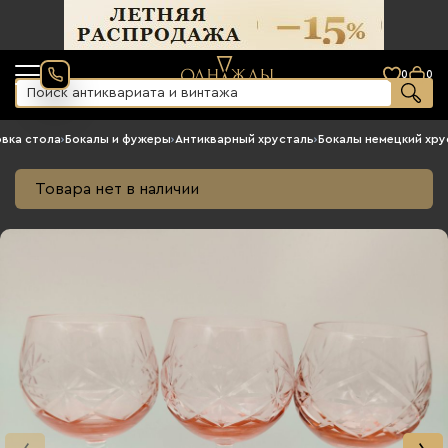
0
0
вка стола
›
Бокалы и фужеры
›
Антикварный хрусталь
›
Бокалы немецкий хру
Товара нет в наличии