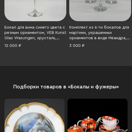
Бокал для вина синего цвета с
Комплект из 6-ти бокалов для
резным орнаментом, VEB Kunst
мартини, украшенных
Glas Wasungen, хрусталь,
орнаментов в виде Меандра,
резьба, Германия, 1970-1990 гг.
Стеклозавод «Неман», стекло,
12 000 ₽
3 000 ₽
гравировка, золочение,
Беларусь, 1991-2010 гг.
Подборки товаров в «Бокалы и фужеры»