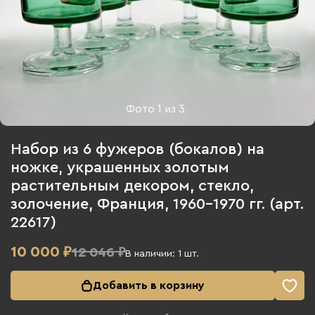
Фото
1
из
3
Набор из 6 фужеров (бокалов) на
ножке, украшенных золотым
растительным декором, стекло,
золочение, Франция, 1960-1970 гг. (арт.
22617)
10 000
₽
12 046 ₽
В наличии:
1
шт.
Добавить в корзину