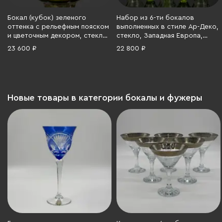
Бокал (кубок) зеленого
Набор из 6-ти бокалов
оттенка с рельефным пояском
выполненных в стиле Ар-Деко,
и цветочным декором, стекло,
стекло, Западная Европа,
выдувание, налепы, роспись
1920-1930 гг.
23 600 ₽
22 800 ₽
эмалевыми красками,
золочение, Западная Европа,
1880-1900 гг.
Новые товары в категории бокалы и фужеры