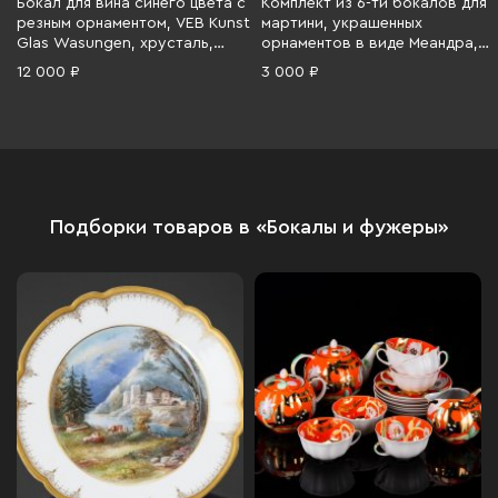
Бокал для вина синего цвета с
Комплект из 6-ти бокалов для
резным орнаментом, VEB Kunst
мартини, украшенных
Glas Wasungen, хрусталь,
орнаментов в виде Меандра,
резьба, Германия, 1970-1990 гг.
Стеклозавод «Неман», стекло,
12 000 ₽
3 000 ₽
гравировка, золочение,
Беларусь, 1991-2010 гг.
Подборки товаров в «Бокалы и фужеры»