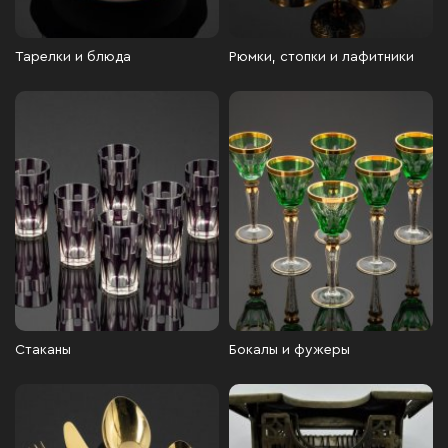
Тарелки и блюда
Рюмки, стопки и лафитники
Стаканы
Бокалы и фужеры