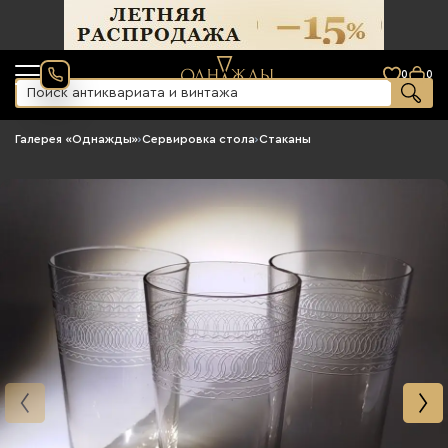
0
0
Галерея «Однажды»
›
Сервировка стола
›
Стаканы