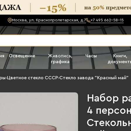
Москва, ул. Краснопролетарская, д.7
+7 495 662-58-15
ия
Освещение
Живопись,
Часы
Книги,
графика
документ
еры
›
Цветное стекло СССР
›
Стекло завода "Красный май"
Набор р
4 персон
Стеколь