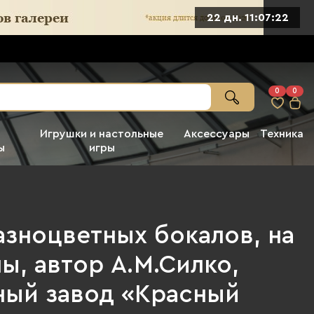
22 дн. 11:07:20
0
0
Игрушки и настольные
Аксессуары
Техника
ы
игры
азноцветных бокалов, на
ы, автор А.М.Силко,
ный завод «Красный