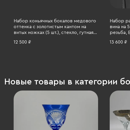
Набор коньячных бокалов медового
Набор ра
оттенка с золотистым кантом на
вина на 
витых ножках (5 шт.), стекло, гутная
резьба, Е
техника, золочение, Чехословакия,
12 500 ₽
13 600 ₽
1970-1990 гг.
Новые товары в категории б