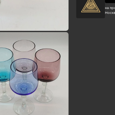
на пр
Моск