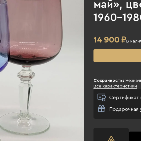
май», цв
1960-1980
14 900
₽
В нали
Сохранность:
Незнач
Все характеристики
Сертификат 
Подарочная 