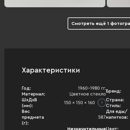
Смотреть ещё 1 фотогр
Характеристики
Год:
1960-1980 гг.
Бренд:
Материал:
Цветное стекло
ШхДхВ
Страна:
150 x 150 x 160
(мм):
Стиль:
Вес
Для еды/
предмета
587
напитков:
(г):
Незначительные
Цвет: