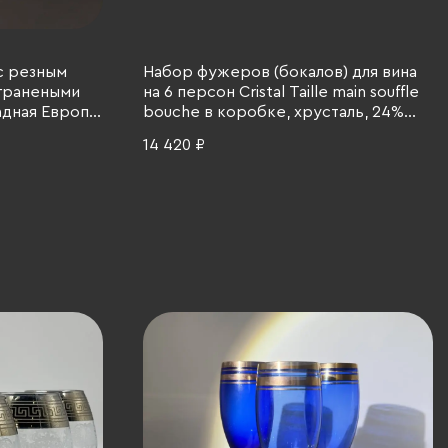
с резным
Набор фужеров (бокалов) для вина
гранеными
на 6 персон Cristal Taille main souffle
адная Европа,
bouche в коробке, хрусталь, 24%
свинца, Франция, 1990-2010 гг.
14 420 ₽